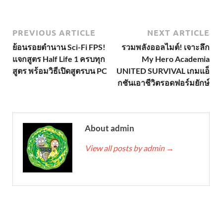
PREVIOUS ARTICLE
NEXT ARTICLE
ย้อนรอยตำนาน Sci-Fi FPS!
รวมพลังออลไมต์! เจาะลึก
แจกสูตร Half Life 1 ครบทุก
My Hero Academia
สูตร พร้อมวิธีเปิดสูตรบน PC
UNITED SURVIVAL เกมแอ็
กชันเอาชีวิตรอดฟอร์มยักษ์
About admin
View all posts by admin
→