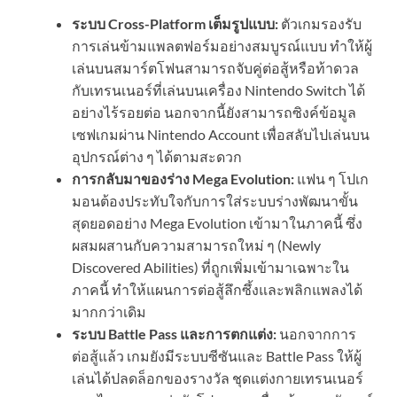
ระบบ Cross-Platform เต็มรูปแบบ:
ตัวเกมรองรับ
การเล่นข้ามแพลตฟอร์มอย่างสมบูรณ์แบบ ทำให้ผู้
เล่นบนสมาร์ตโฟนสามารถจับคู่ต่อสู้หรือท้าดวล
กับเทรนเนอร์ที่เล่นบนเครื่อง Nintendo Switch ได้
อย่างไร้รอยต่อ นอกจากนี้ยังสามารถซิงค์ข้อมูล
เซฟเกมผ่าน Nintendo Account เพื่อสลับไปเล่นบน
อุปกรณ์ต่าง ๆ ได้ตามสะดวก
การกลับมาของร่าง Mega Evolution:
แฟน ๆ โปเก
มอนต้องประทับใจกับการใส่ระบบร่างพัฒนาขั้น
สุดยอดอย่าง Mega Evolution เข้ามาในภาคนี้ ซึ่ง
ผสมผสานกับความสามารถใหม่ ๆ (Newly
Discovered Abilities) ที่ถูกเพิ่มเข้ามาเฉพาะใน
ภาคนี้ ทำให้แผนการต่อสู้ลึกซึ้งและพลิกแพลงได้
มากกว่าเดิม
ระบบ Battle Pass และการตกแต่ง:
นอกจากการ
ต่อสู้แล้ว เกมยังมีระบบซีซันและ Battle Pass ให้ผู้
เล่นได้ปลดล็อกของรางวัล ชุดแต่งกายเทรนเนอร์