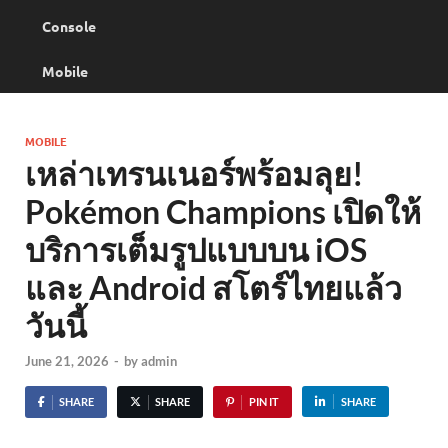
Console
Mobile
MOBILE
เหล่าเทรนเนอร์พร้อมลุย!
Pokémon Champions เปิดให้
บริการเต็มรูปแบบบน iOS
และ Android สโตร์ไทยแล้ว
วันนี้
June 21, 2026
-
by
admin
SHARE
SHARE
PIN IT
SHARE