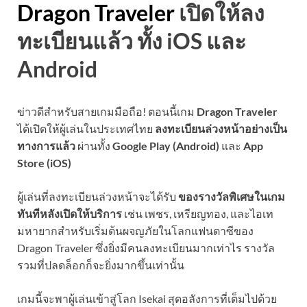
Dragon Traveler
เปิดให้ลง
ทะเบียนแล้ว ทั้ง iOS และ
Android
ข่าวดีสำหรับสายเกมมือถือ! ตอนนี้เกม
Dragon Traveler
ได้เปิดให้ผู้เล่นในประเทศไทย
ลงทะเบียนล่วงหน้าอย่างเป็น
ทางการแล้ว
ผ่านทั้ง
Google Play (Android)
และ
App
Store (iOS)
ผู้เล่นที่ลงทะเบียนล่วงหน้าจะได้รับ
ของรางวัลพิเศษในเกม
ทันทีหลังเปิดให้บริการ
เช่น เพชร, เหรียญทอง, และไอเท
มหายากสำหรับเริ่มต้นผจญภัยในโลกแฟนตาซีของ
Dragon Traveler ซึ่งยิ่งมีคนลงทะเบียนมากเท่าไร รางวัล
รวมที่ปลดล็อกก็จะยิ่งมากขึ้นเท่านั้น
เกมนี้จะพาผู้เล่นเข้าสู่โลก Isekai สุดอลังการที่เต็มไปด้วย