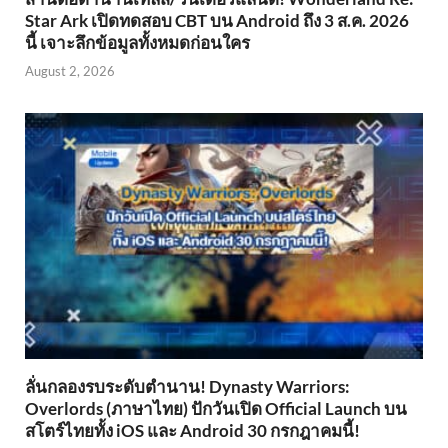
Star Ark เปิดทดสอบ CBT บน Android ถึง 3 ส.ค. 2026
นี้ เจาะลึกข้อมูลทั้งหมดก่อนใคร
August 2, 2026
ลั่นกลองรบระดับตำนาน! Dynasty Warriors:
Overlords (ภาษาไทย) ปักวันเปิด Official Launch บน
สโตร์ไทยทั้ง iOS และ Android 30 กรกฎาคมนี้!