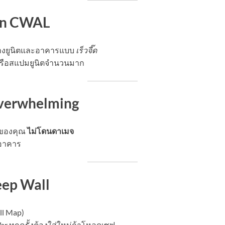
on CWAL
้างยูนิตและอาคารแบบ
เร็วจี๊ด
รือสแปมยูนิตจำนวนมาก
verwhelming
ตของคุณ
ไม่โดนดาเมจ
ะอาคาร
eep Wall
ll Map)
 War ทุกครั้งต้องใส่ใหม่ถ้าโหลดเซฟ