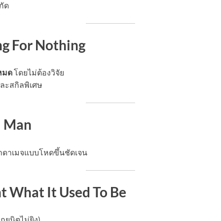
กัด
ng For Nothing
งหมด
โดยไม่ต้องวิจัย
และสกิลพิเศษ
l Man
ะทำดาเมจแบบโหดขึ้นชัดเจน
t What It Used To Be
ยูนิตไม่ยิง)