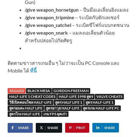
Gun)
/give weapon_hornetgun
– ปืนมือเอเลี่ยนยิงแมลง
/give weapon_tripmine
– ระเบิดกับดักเลเซอร์
/give weapon_satchel
– ระเบิดซีโฟร์แบบกดชนวน
/give weapon_snark
– แมลงเอเลี่ยนตัวน้อย
สำหรับปล่อยไปกัดศัตรู
ติดตามข่าวสารเกมอื่น ๆ ไม่ว่าจะเป็น PC Console และ
Moblie ได้
ที่นี้
TAGGED
BLACK MESA
GORDON FREEMAN
HALF-LIFE 1 CHEAT CODES
HALF-LIFE 1998 สูตร
VALVE CHEATS
วิธีเปิดคอนโซล HALF-LIFE
สูตร HALF LIFE 1
สูตร HALF-LIFE 1
สูตรอมตะ HALF LIFE
สูตรอาวุธ HALF-LIFE
สูตรเกม HALF-LIFE PC
สูตรโกง HALF-LIFE
เกม FPS ยุคเก่า
SHARE
SHARE
PIN IT
SHARE