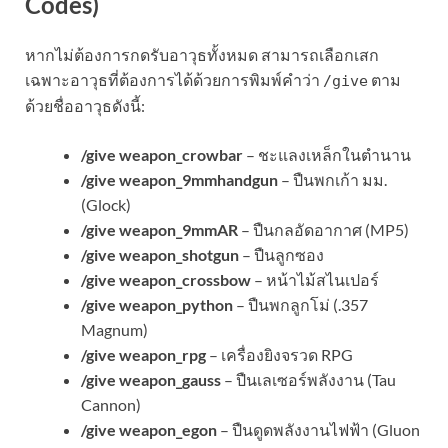
Codes)
หากไม่ต้องการกดรับอาวุธทั้งหมด สามารถเลือกเสก
เฉพาะอาวุธที่ต้องการได้ด้วยการพิมพ์คำว่า
ตาม
/give
ด้วยชื่ออาวุธดังนี้:
/give weapon_crowbar
– ชะแลงเหล็กในตำนาน
/give weapon_9mmhandgun
– ปืนพกเก้า มม.
(Glock)
/give weapon_9mmAR
– ปืนกลอัดอากาศ (MP5)
/give weapon_shotgun
– ปืนลูกซอง
/give weapon_crossbow
– หน้าไม้สไนเปอร์
/give weapon_python
– ปืนพกลูกโม่ (.357
Magnum)
/give weapon_rpg
– เครื่องยิงจรวด RPG
/give weapon_gauss
– ปืนเลเซอร์พลังงาน (Tau
Cannon)
/give weapon_egon
– ปืนดูดพลังงานไฟฟ้า (Gluon